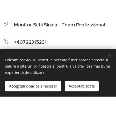
Monitor Schi Sinaia - Team Professional
+40722315231
razvan_1974@yahoo.com
Folosim cookie-uri pentru a permite funcționarea corectă și
sigură a site-urilor noastre și pentru a vă oferi cea mai bună
GPS: 45°21'0.00" N 25°33'0.00" E
experiență de utilizare.
Traistaru Vali
Acceptați doar ce e necesar
Acceptați toate
Monitor Schi Sinaia Team Profesional
Twitter